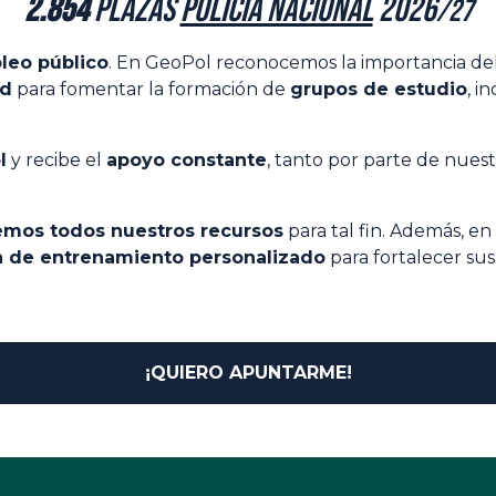
2.854
plazas
Policía Nacional
2026
/27
leo público
. En GeoPol reconocemos la importancia de
ad
para fomentar la formación de
grupos de estudio
, i
l
y recibe el
apoyo constante
, tanto por parte de nue
emos todos nuestros recursos
para tal fin. Además, en
n de entrenamiento personalizado
para fortalecer sus
¡QUIERO APUNTARME!