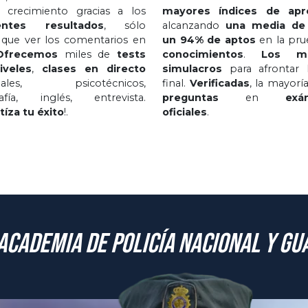
 crecimiento gracias a los
mayores índices de apr
entes resultados
, sólo
alcanzando
una media de
 que ver los comentarios en
un 94% de aptos
en la pru
Ofrecemos
miles de
tests
conocimientos
.
Los me
iveles
,
clases en directo
simulacros
para afrontar l
nales, psicotécnicos,
final.
Verificadas
, la mayoría
rafía, inglés, entrevista.
preguntas
en
exá
tíza tu éxito
!.
oficiales
.
academia de Policía Nacional y Gua