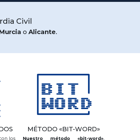
dia Civil
Murcia
o
Alicante
.
ADOS
MÉTODO «BIT-WORD»
con los
Nuestro método «bit-word»
,