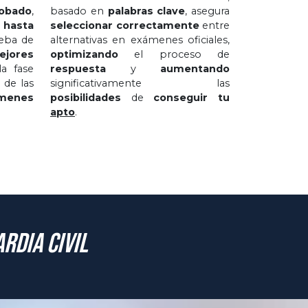
obado
,
basado en
palabras clave
, asegura
 hasta
seleccionar correctamente
entre
eba de
alternativas en exámenes oficiales,
jores
optimizando
el proceso de
a fase
respuesta
y
aumentando
 de las
significativamente las
menes
posibilidades
de
conseguir tu
apto
.
rdia Civil