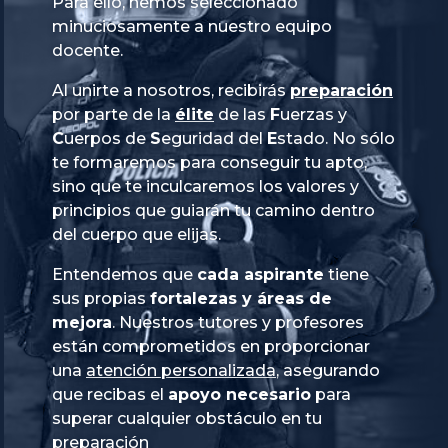
Para ello, hemos seleccionado
minuciosamente a nuestro equipo
docente.
Al unirte a nosotros, recibirás
preparación
por parte de la
élite
de las
Fuerzas
y
Cuerpos
de
Seguridad
del
Estado
. No sólo
te formaremos para conseguir tu apto,
sino que te inculcaremos los valores y
principios que guiarán tu camino dentro
del cuerpo que elijas.
Entendemos que
cada aspirante
tiene
sus propias
fortalezas y áreas de
mejora
. Nuestros tutores y profesores
están comprometidos en proporcionar
una
atención personalizada
, asegurando
que recibas el
apoyo necesario
para
superar cualquier obstáculo en tu
preparación