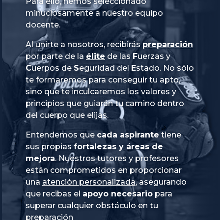
Para ello, hemos seleccionado
minuciosamente a nuestro equipo
docente.
Al unirte a nosotros, recibirás
preparación
por parte de la
élite
de las
Fuerzas
y
Cuerpos
de
Seguridad
del
Estado
. No sólo
te formaremos para conseguir tu apto,
sino que te inculcaremos los valores y
principios que guiarán tu camino dentro
del cuerpo que elijas.
Entendemos que
cada aspirante
tiene
sus propias
fortalezas y áreas de
mejora
. Nuestros tutores y profesores
están comprometidos en proporcionar
una
atención personalizada
, asegurando
que recibas el
apoyo necesario
para
superar cualquier obstáculo en tu
preparación