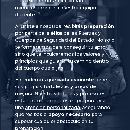
Para ello, hemos seleccionado
minuciosamente a nuestro equipo
docente.
Al unirte a nosotros, recibirás
preparación
por parte de la
élite
de las
Fuerzas
y
Cuerpos
de
Seguridad
del
Estado
. No sólo
te formaremos para conseguir tu apto,
sino que te inculcaremos los valores y
principios que guiarán tu camino dentro
del cuerpo que elijas.
Entendemos que
cada aspirante
tiene
sus propias
fortalezas y áreas de
mejora
. Nuestros tutores y profesores
están comprometidos en proporcionar
una
atención personalizada
, asegurando
que recibas el
apoyo necesario
para
superar cualquier obstáculo en tu
preparación