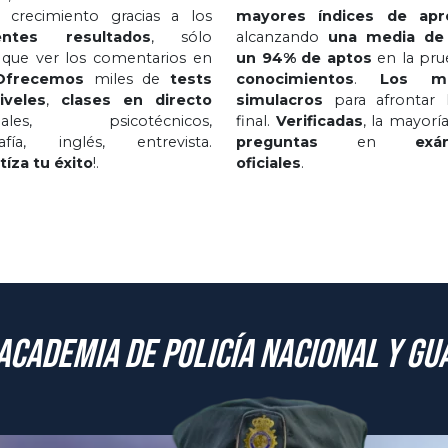
 crecimiento gracias a los
mayores índices de apr
entes resultados
, sólo
alcanzando
una media de
 que ver los comentarios en
un 94% de aptos
en la pru
Ofrecemos
miles de
tests
conocimientos
.
Los me
iveles
,
clases en directo
simulacros
para afrontar l
nales, psicotécnicos,
final.
Verificadas
, la mayoría
rafía, inglés, entrevista.
preguntas
en
exá
tíza tu éxito
!.
oficiales
.
academia de Policía Nacional y Gua