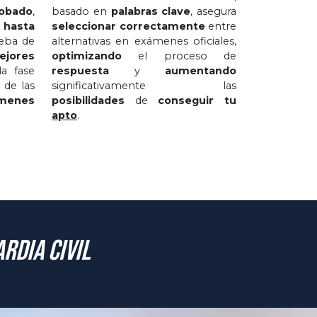
obado
,
basado en
palabras clave
, asegura
 hasta
seleccionar correctamente
entre
eba de
alternativas en exámenes oficiales,
jores
optimizando
el proceso de
a fase
respuesta
y
aumentando
 de las
significativamente las
menes
posibilidades
de
conseguir tu
apto
.
rdia Civil