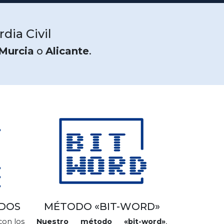
dia Civil
Murcia
o
Alicante
.
ADOS
MÉTODO «BIT-WORD»
con los
Nuestro método «bit-word»
,