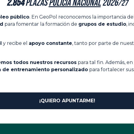
2.854
plazas
Policía Nacional
2026
/27
leo público
. En GeoPol reconocemos la importancia de
ad
para fomentar la formación de
grupos de estudio
, i
l
y recibe el
apoyo constante
, tanto por parte de nue
emos todos nuestros recursos
para tal fin. Además, en
n de entrenamiento personalizado
para fortalecer sus
¡QUIERO APUNTARME!