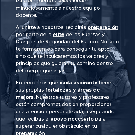
Para ello, hemos seleccionado
minuciosamente a nuestro equipo
docente.
Al unirte a nosotros, recibirás
preparación
por parte de la
élite
de las
Fuerzas
y
Cuerpos
de
Seguridad
del
Estado
. No sólo
te formaremos para conseguir tu apto,
sino que te inculcaremos los valores y
principios que guiarán tu camino dentro
del cuerpo que elijas.
Entendemos que
cada aspirante
tiene
sus propias
fortalezas y áreas de
mejora
. Nuestros tutores y profesores
están comprometidos en proporcionar
una
atención personalizada
, asegurando
que recibas el
apoyo necesario
para
superar cualquier obstáculo en tu
preparación