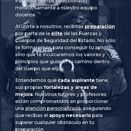
Para ello, hemos seleccionado
minuciosamente a nuestro equipo
docente.
Al unirte a nosotros, recibirás
preparación
por parte de la
élite
de las
Fuerzas
y
Cuerpos
de
Seguridad
del
Estado
. No sólo
te formaremos para conseguir tu apto,
sino que te inculcaremos los valores y
principios que guiarán tu camino dentro
del cuerpo que elijas.
Entendemos que
cada aspirante
tiene
sus propias
fortalezas y áreas de
mejora
. Nuestros tutores y profesores
están comprometidos en proporcionar
una
atención personalizada
, asegurando
que recibas el
apoyo necesario
para
superar cualquier obstáculo en tu
preparación