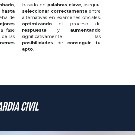
obado
,
basado en
palabras clave
, asegura
 hasta
seleccionar correctamente
entre
eba de
alternativas en exámenes oficiales,
jores
optimizando
el proceso de
a fase
respuesta
y
aumentando
 de las
significativamente las
menes
posibilidades
de
conseguir tu
apto
.
rdia Civil