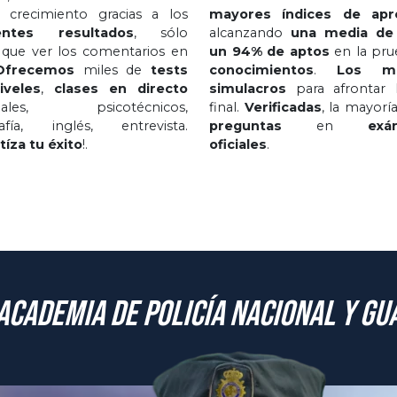
 crecimiento gracias a los
mayores índices de apr
entes resultados
, sólo
alcanzando
una media de
 que ver los comentarios en
un 94% de aptos
en la pru
Ofrecemos
miles de
tests
conocimientos
.
Los me
iveles
,
clases en directo
simulacros
para afrontar l
nales, psicotécnicos,
final.
Verificadas
, la mayoría
rafía, inglés, entrevista.
preguntas
en
exá
tíza tu éxito
!.
oficiales
.
academia de Policía Nacional y Gua