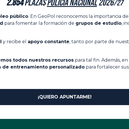
2.854
plazas
Policía Nacional
2026
/27
leo público
. En GeoPol reconocemos la importancia de
ad
para fomentar la formación de
grupos de estudio
, i
l
y recibe el
apoyo constante
, tanto por parte de nue
emos todos nuestros recursos
para tal fin. Además, en
n de entrenamiento personalizado
para fortalecer sus
¡QUIERO APUNTARME!