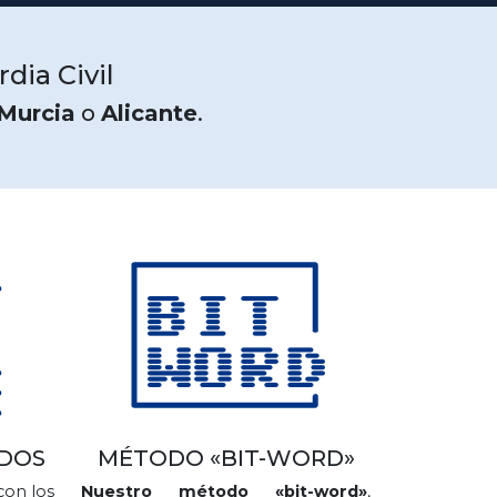
dia Civil
Murcia
o
Alicante
.
ADOS
MÉTODO «BIT-WORD»
con los
Nuestro método «bit-word»
,